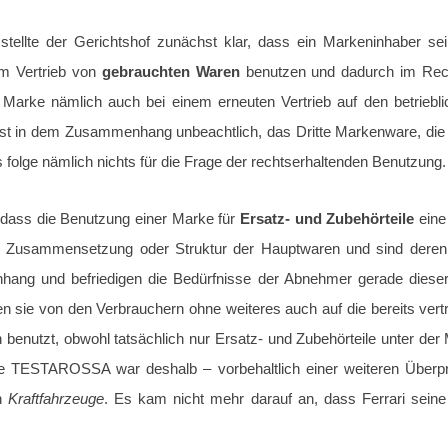
stellte der Gerichtshof zunächst klar, dass ein Markeninhaber s
im Vertrieb von
gebrauchten Waren
benutzen und dadurch im Rech
 Marke nämlich auch bei einem erneuten Vertrieb auf den betriebl
 ist in dem Zusammenhang unbeachtlich, das Dritte Markenware, di
s folge nämlich nichts für die Frage der rechtserhaltenden Benutzung.
, dass die Benutzung einer Marke für
Ersatz- und Zubehörteile
eine
r Zusammensetzung oder Struktur der Hauptwaren und sind dere
ang und befriedigen die Bedürfnisse der Abnehmer gerade dies
en sie von den Verbrauchern ohne weiteres auch auf die bereits ve
 benutzt, obwohl tatsächlich nur Ersatz- und Zubehörteile unter der 
rke TESTAROSSA war deshalb – vorbehaltlich einer weiteren Überp
en
Kraftfahrzeuge
. Es kam nicht mehr darauf an, dass Ferrari seine