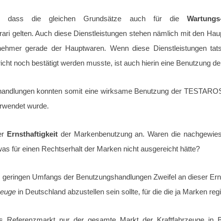
ar, dass die gleichen Grundsätze auch für die
Wartungs
rari gelten. Auch diese Dienstleistungen stehen nämlich mit den 
Abnehmer gerade der Hauptwaren. Wenn diese Dienstleistungen t
ht noch bestätigt werden musste, ist auch hierin eine Benutzung de
shandlungen konnten somit eine wirksame Benutzung der TESTAROSS
erwendet wurde.
er
Ernsthaftigkeit
der Markenbenutzung an.
Waren die nachgewies
as für einen Rechtserhalt der Marken
nicht ausgereicht hätte?
geringen Umfangs der Benutzungshandlungen Zweifel an dieser Ernsth
rzeuge
in Deutschland abzustellen sein sollte, für die die ja Marken regi
ls Referenzmarkt nur der gesamte Markt der Kraftfahrzeuge in 