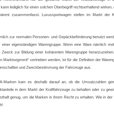
 kann lediglich für einen solchen Oberbegriff rechtserhaltend wirken
härent zusammenfasst. Luxussportwagen stellen im Markt der Kr
mlich zur normalen Personen- und Gepäckbeförderung benutzt werde
 einer eigenständigen Warengruppe. Wenn eine Ware nämlich mehre
nen Zweck zur Bildung einer kohärenten Warengruppe heranzuziehe
 Marktsegment“ vertrieben werden, ist für die Definition der Wareng
 Eigenschaften und Zweckbestimmung der Fahrzeuge aus.
-Marken kam es deshalb darauf an, ob die Umsatzzahlen gem
anteile in dem Markt der Kraftfahrzeuge zu behalten oder zu gew
sthaft genug, um die Marken in ihrem Recht zu erhalten. Wie in der
h!