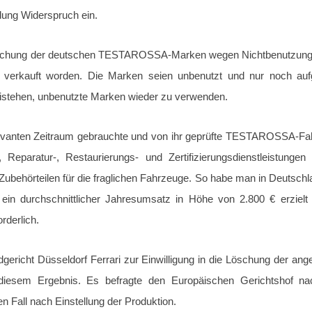
dung Widerspruch ein.
chung der deutschen TESTAROSSA-Marken wegen Nichtbenutzung. Es
erkauft worden. Die Marken seien unbenutzt und nur noch aufgr
eistehen, unbenutzte Marken wieder zu verwenden.
levanten Zeitraum gebrauchte und von ihr geprüfte TESTAROSSA-Fa
 Reparatur-, Restaurierungs- und Zertifizierungsdienstleistu
d Zubehörteilen für die fraglichen Fahrzeuge. So habe man in Deutsch
ei ein durchschnittlicher Jahresumsatz in Höhe von 2.800 € erzi
rderlich.
dgericht Düsseldorf Ferrari zur Einwilligung in die Löschung der an
n diesem Ergebnis. Es befragte den Europäischen Gerichtshof n
 Fall nach Einstellung der Produktion.