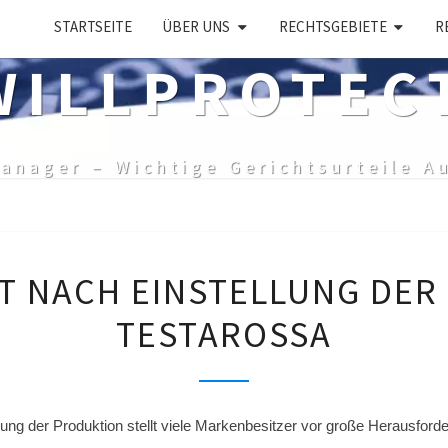
STARTSEITE
ÜBER UNS
RECHTSGEBIETE
R
ILLPROTEC
anager – Wichtige Gerichtsurteile A
MARKENERHALT
 NACH EINSTELLUNG DER
NACH
TESTAROSSA
EINSTELLUNG
DER
PRODUKTION
–
ung der Produktion stellt viele Markenbesitzer vor große Herausford
TESTAROSSA