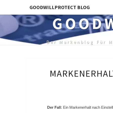
Skip
GOODWILLPROTECT BLOG
to
GOODW
content
Der Markenblog Für M
MARKENERHALT
Der Fall:
Ein Markenerhalt nach Einstell