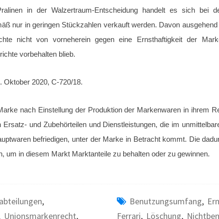
Pralinen in der Walzertraum-Entscheidung handelt es sich bei
mäß nur in geringen Stückzahlen verkauft werden. Davon ausgehend
hte nicht von vorneherein gegen eine Ernsthaftigkeit der Mar
ichte vorbehalten blieb.
. Oktober 2020, C-720/18.
arke nach Einstellung der Produktion der Markenwaren in ihrem Rech
n Ersatz- und Zubehörteilen und Dienstleistungen, die im unmitte
auptwaren befriedigen, unter der Marke in Betracht kommt. Die da
n, um in diesem Markt Marktanteile zu behalten oder zu gewinnen.
abteilungen
,
Benutzungsumfang
,
Er
,
Unionsmarkenrecht
,
Ferrari
,
Löschung
,
Nichtbe