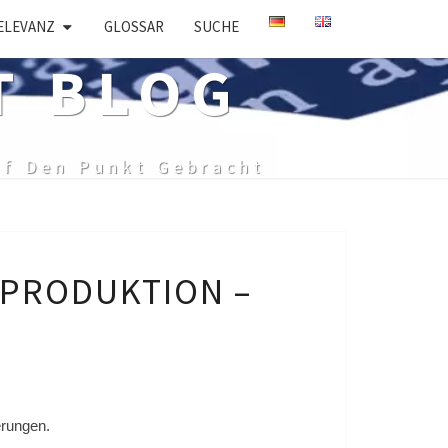
ELEVANZ
GLOSSAR
SUCHE
T BLOG
uf Den Punkt Gebracht
 PRODUKTION –
erungen.