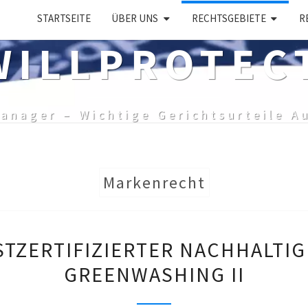
STARTSEITE
ÜBER UNS
RECHTSGEBIETE
R
ILLPROTEC
anager – Wichtige Gerichtsurteile A
Markenrecht
VERBOT
TZERTIFIZIERTER NACHHALTIG
SELBSTZERTIFIZIERTE
GREENWASHING II
NACHHALTIGKEITSSIEG
–