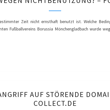
 WEGEN NICHTBENUTZUNG? – F
WEGEN
NICHTBENUTZUNG?
–
estimmter Zeit nicht ernsthaft benutzt ist. Welche Bedi
FOHLENELF
nten Fußballvereins Borussia Mönchengladbach wurde weg
LÖSCHUNGSANGRIFF
NGRIFF AUF STÖRENDE DOMAIN
AUF
COLLECT.DE
STÖRENDE