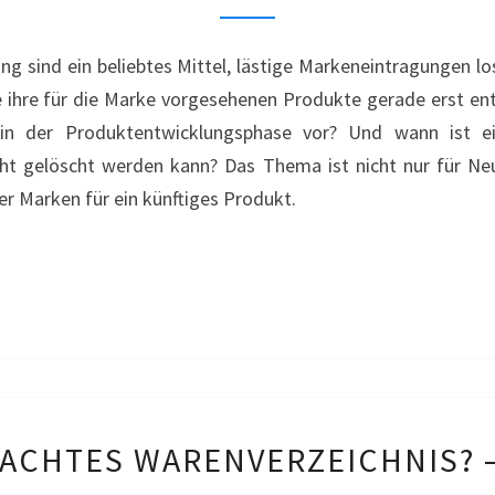
PRODUKTENTWICKLUN
?
ng sind ein beliebtes Mittel, lästige Markeneintragungen l
–
ihre für die Marke vorgesehenen Produkte gerade erst entw
BOSWELAN
 in der Produktentwicklungsphase vor? Und wann ist ei
icht gelöscht werden kann? Das Thema ist nicht nur für N
r Marken für ein künftiges Produkt.
UNBEDACHTES
ACHTES WARENVERZEICHNIS? –
WARENVERZEICHNIS?