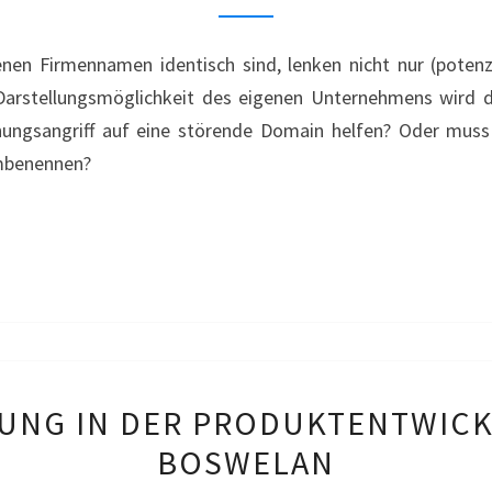
DOMAINS
–
en Firmennamen identisch sind, lenken nicht nur (potenzi
ENERGY-
arstellungsmöglichkeit des eigenen Unternehmens wird dur
COLLECT.DE
chungsangriff auf eine störende Domain helfen? Oder mus
mbenennen?
MARKENBENUTZUNG
NG IN DER PRODUKTENTWICK
IN
BOSWELAN
DER