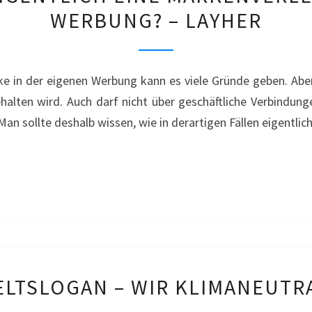
WERBUNG? – LAYHER
EIGENTLICH
EINE
MARKENVERLETZUNG
e in der eigenen Werbung kann es viele Gründe geben. Aber
DURCH
ehalten wird. Auch darf nicht über geschäftliche Verbindu
WERBUNG?
an sollte deshalb wissen, wie in derartigen Fällen eigentlich
–
LAYHER
MARKE
LTSLOGAN – WIR KLIMANEUTRA
FÜR
UMWELTSLOGAN