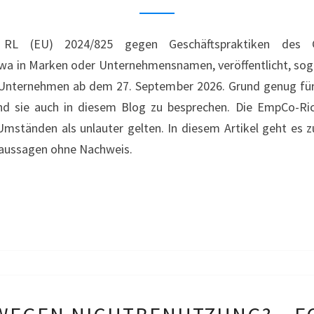
UMWELTAUSSAGEN
–
 (EU) 2024/825 gegen Geschäftspraktiken des Gr
GREENWASHING
a in Marken oder Unternehmensnamen, veröffentlicht, sog. E
 Unternehmen ab dem 27. September 2026. Grund genug für 
nd sie auch in diesem Blog zu besprechen. Die EmpCo-Ric
 Umständen als unlauter gelten. In diesem Artikel geht es
taussagen ohne Nachweis.
VERFALL