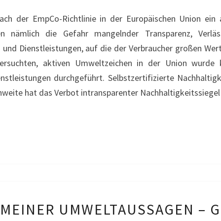
GREENWASHING
h der EmpCo-Richtlinie in der Europäischen Union ein ab
II
gen nämlich die Gefahr mangelnder Transparenz, Verläss
und Dienstleistungen, auf die der Verbraucher großen Wert l
ersuchten, aktiven Umweltzeichen in der Union wurde k
tleistungen durchgeführt. Selbstzertifizierte Nachhaltigk
weite hat das Verbot intransparenter Nachhaltigkeitssiegel 
VERBOT
EMEINER UMWELTAUSSAGEN – 
ALLGEMEINER