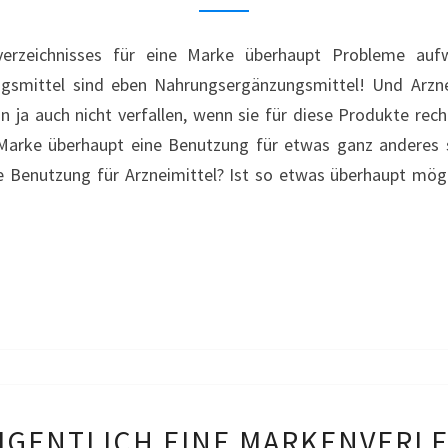
–
GUFIC
erzeichnisses für eine Marke überhaupt Probleme aufw
gsmittel sind eben Nahrungsergänzungsmittel! Und Arznei
n ja auch nicht verfallen, wenn sie für diese Produkte r
Marke überhaupt eine Benutzung für etwas ganz anderes s
 Benutzung für Arzneimittel? Ist so etwas überhaupt mög
WAS
EIGENTLICH EINE MARKENVERL
KOSTET