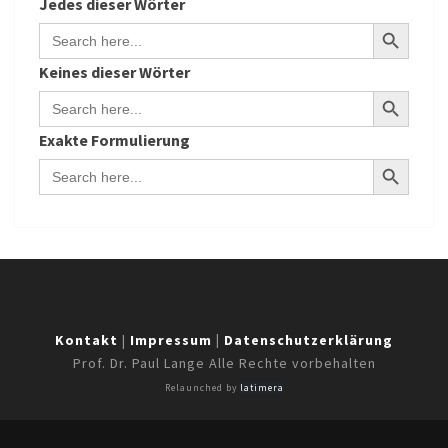
Jedes
dieser Wörter
Search Button
Search
for:
Keines
dieser Wörter
Search Button
Search
for:
Exakte
Formulierung
Search Button
Search
for:
Kontakt
|
Impressum
|
Datenschutzerklärung
Prof. Dr. Paul Lange Alle Rechte vorbehalten
Relaunched by
latimera