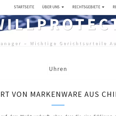
STARTSEITE
ÜBER UNS
RECHTSGEBIETE
R
ILLPROTEC
anager – Wichtige Gerichtsurteile A
Uhren
STRAFBARER
ORT VON MARKENWARE AUS CHI
IMPORT
VON
MARKENWARE