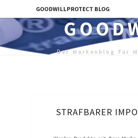
Skip
GOODWILLPROTECT BLOG
to
GOODW
content
Der Markenblog Für M
STRAFBARER IMP