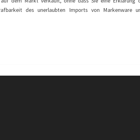
auf dem Markt verkauft, ohne dass Sie eine Erklärung 
AUS
fbarkeit des unerlaubten Imports von Markenware und
CHINA
–
LUXUSUHREN