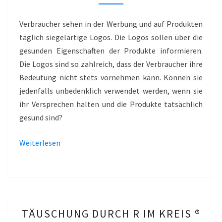
LOGO
TROTZ
Verbraucher sehen in der Werbung und auf Produkten
BIO-
täglich siegelartige Logos. Die Logos sollen über die
QUALITÄT?
gesunden Eigenschaften der Produkte informieren.
–
Die Logos sind so zahlreich, dass der Verbraucher ihre
SALUS
Bedeutung nicht stets vornehmen kann. Können sie
jedenfalls unbedenklich verwendet werden, wenn sie
ihr Versprechen halten und die Produkte tatsächlich
gesund sind?
Weiterlesen
TÄUSCHUNG
TÄUSCHUNG DURCH R IM KREIS ®
DURCH