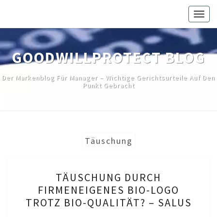
Skip
Togg
to
navig
content
GOODWILLPROTECT BLOG
Der Markenblog Für Manager – Wichtige Gerichtsurteile Auf Den
Punkt Gebracht
Täuschung
TÄUSCHUNG
TÄUSCHUNG DURCH
DURCH
FIRMENEIGENES BIO-LOGO
FIRMENEIGENES
TROTZ BIO-QUALITÄT? – SALUS
BIO-