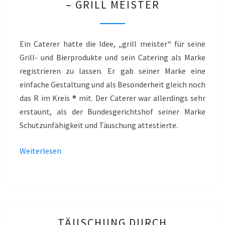
– GRILL MEISTER
R
IM
KREIS
Ein Caterer hatte die Idee, „grill meister“ für seine
®
Grill- und Bierprodukte und sein Catering als Marke
–
registrieren zu lassen. Er gab seiner Marke eine
GRILL
einfache Gestaltung und als Besonderheit gleich noch
MEISTER
das R im Kreis ® mit. Der Caterer war allerdings sehr
erstaunt, als der Bundesgerichtshof seiner Marke
Schutzunfähigkeit und Täuschung attestierte.
Weiterlesen
TÄUSCHUNG
TÄUSCHUNG DURCH