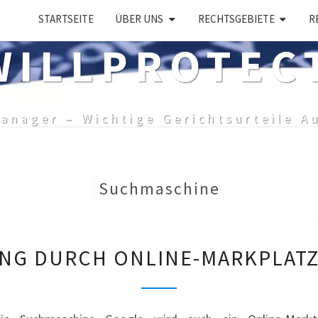
STARTSEITE
ÜBER UNS
RECHTSGEBIETE
R
ILLPROTEC
anager – Wichtige Gerichtsurteile A
Suchmaschine
MARKENVERLETZUNG
NG DURCH ONLINE-MARKPLATZ
DURCH
ONLINE-
MARKPLATZ