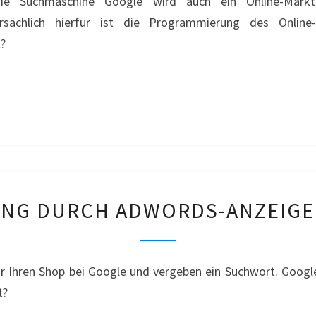
ie Suchmaschine Google wird auch ein Online-Marktp
–
rsächlich hierfür ist die Programmierung des Online
POSTERLOUNGE
?
MARKENVERLETZUNG
NG DURCH ADWORDS-ANZEIGE 
DURCH
ADWORDS-
ANZEIGE
r Ihren Shop bei Google und vergeben ein Suchwort. Googl
–
t?
MOST-