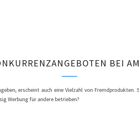
PRALINEN
ANZEIGE
ONKURRENZANGEBOTEN BEI AM
VON
KONKURRENZANGEBOT
BEI
geben, erscheint auch eine Vielzahl von Fremdprodukten.
AMAZON
ssig Werbung für andere betrieben?
–
ORTLIEB