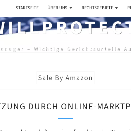
STARTSEITE
ÜBER UNS
RECHTSGEBIETE
R
ILLPROTEC
anager – Wichtige Gerichtsurteile A
Sale By Amazon
MARKENVERLETZUNG
ZUNG DURCH ONLINE-MARKTP
DURCH
ONLINE-
MARKTPLATZ