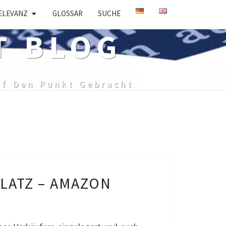
ELEVANZ
GLOSSAR
SUCHE
T BLOG
uf Den Punkt Gebracht
LATZ – AMAZON