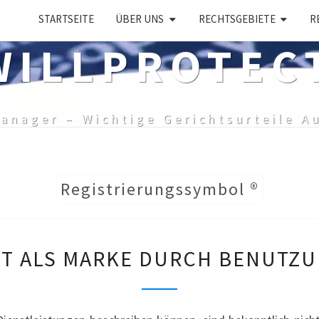
STARTSEITE
ÜBER UNS
RECHTSGEBIETE
R
ILLPROTEC
anager – Wichtige Gerichtsurteile A
Registrierungssymbol ®
SCHUTZFÄHIGKEIT
T ALS MARKE DURCH BENUTZU
ALS
MARKE
DURCH