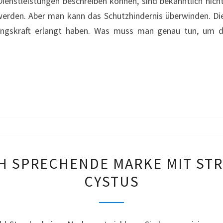
ienstleistungen beschreiben können, sind bekanntlich nich
BENUTZUNG
 werden. Aber man kann das Schutzhindernis überwinden. Di
–
ungskraft erlangt haben. Was muss man genau tun, um di
BIO-
BEAUTÉ
SCHADEN
 SPRECHENDE MARKE MIT ST
DURCH
CYSTUS
SPRECHENDE
MARKE
MIT