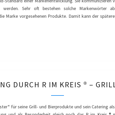
ld-Standard einer Markenentwicklung. Sie kommunizieren 
STRUKTURFEHLER
n werden. Sehr oft bestehen solche Markenwörter ab
–
die Marke vorgesehenen Produkte. Damit kann der spätere
CYSTUS
TÄUSCHUNG
G DURCH R IM KREIS ® – GRIL
DURCH
R
IM
ister“ für seine Grill- und Bierprodukte und sein Catering al
KREIS
ung und als Besonderheit gleich noch das R im Kreis ® m