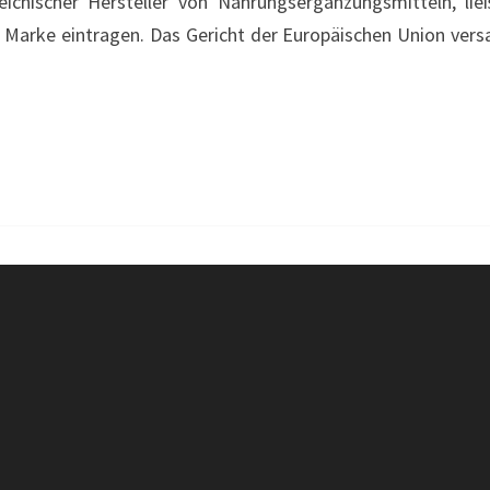
eichischer Hersteller von Nahrungsergänzungsmitteln, l
MARKEN
io Marke eintragen. Das Gericht der Europäischen Union ver
–
ZUM
WOHL