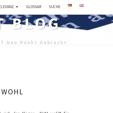
ELEVANZ
GLOSSAR
SUCHE
T BLOG
uf Den Punkt Gebracht
M WOHL