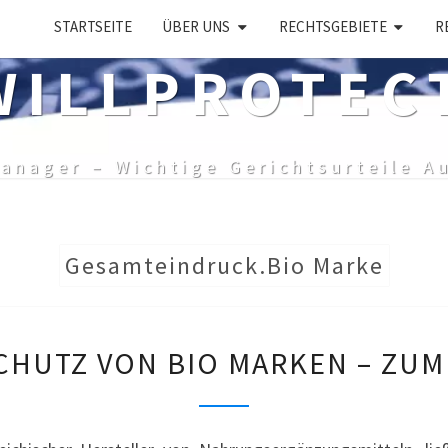
STARTSEITE
ÜBER UNS
RECHTSGEBIETE
R
ILLPROTEC
anager – Wichtige Gerichtsurteile A
Gesamteindruck.Bio Marke
DER
CHUTZ VON BIO MARKEN – ZU
SCHUTZ
VON
BIO