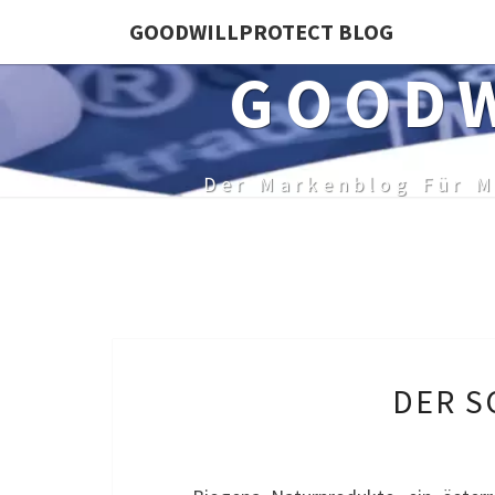
Skip
GOODWILLPROTECT BLOG
to
GOODW
content
Der Markenblog Für M
DER S