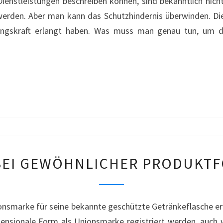
ienstleistungen beschreiben können, sind bekanntlich nich
BENUTZUNG
 werden. Aber man kann das Schutzhindernis überwinden. Di
–
ungskraft erlangt haben. Was muss man genau tun, um di
BIO-
BEAUTÉ
MARKENSCHUTZ
EI GEWÖHNLICHER PRODUKTF
BEI
GEWÖHNLICHER
PRODUKTFORM
ionsmarke für seine bekannte geschützte Getränkeflasche er
–
ensionale Form als Unionsmarke registriert werden, auch w