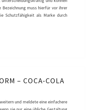
t unterscheidungskräftig und können
e Bezeichnung muss hierfür vor ihrer
e Schutzfähigkeit als Marke durch
ORM – COCA-COLA
weitern und meldete eine einfachere
enn sie nur eine übliche Gestaltung