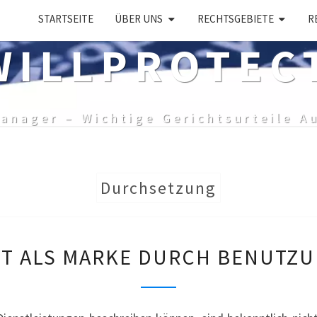
STARTSEITE
ÜBER UNS
RECHTSGEBIETE
R
ILLPROTEC
anager – Wichtige Gerichtsurteile A
Durchsetzung
SCHUTZFÄHIGKEIT
T ALS MARKE DURCH BENUTZU
ALS
MARKE
DURCH