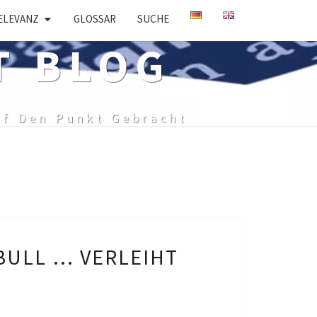
ELEVANZ
GLOSSAR
SUCHE
T BLOG
uf Den Punkt Gebracht
BULL … VERLEIHT