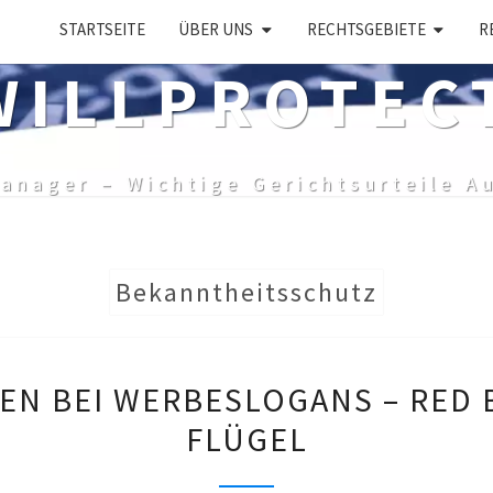
STARTSEITE
ÜBER UNS
RECHTSGEBIETE
R
ILLPROTEC
anager – Wichtige Gerichtsurteile A
Bekanntheitsschutz
TRITTBRETTFAHREN
EN BEI WERBESLOGANS – RED 
BEI
FLÜGEL
WERBESLOGANS
–