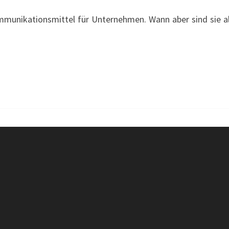
RED
mmunikationsmittel für Unternehmen. Wann aber sind sie 
BULL
…
VERLEIHT
FLÜGEL