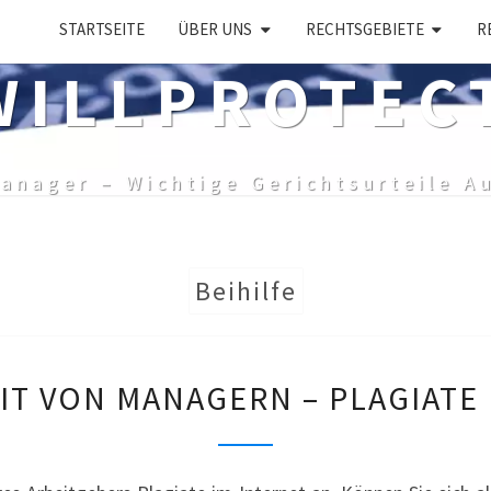
STARTSEITE
ÜBER UNS
RECHTSGEBIETE
R
ILLPROTEC
anager – Wichtige Gerichtsurteile A
Beihilfe
STRAFBARKEIT
IT VON MANAGERN – PLAGIATE 
VON
MANAGERN
–