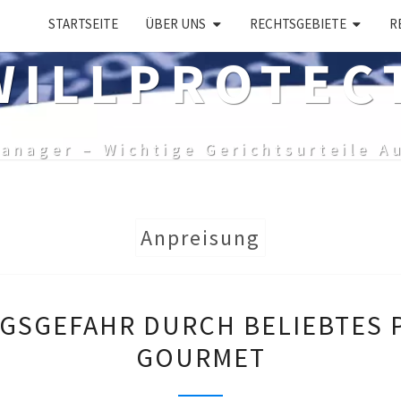
STARTSEITE
ÜBER UNS
RECHTSGEBIETE
R
ILLPROTEC
anager – Wichtige Gerichtsurteile A
Anpreisung
VERWECHSLUNGSGEFAH
GSGEFAHR DURCH BELIEBTES 
DURCH
GOURMET
BELIEBTES
POWERWORD?