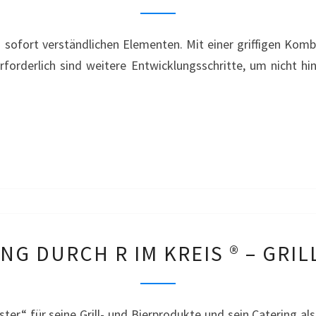
UMWELTMARKE
–
ofort verständlichen Elementen. Mit einer griffigen Komb
PRIMA
Erforderlich sind weitere Entwicklungsschritte, um nicht hi
KLIMA
TÄUSCHUNG
G DURCH R IM KREIS ® – GRIL
DURCH
R
IM
ister“ für seine Grill- und Bierprodukte und sein Catering al