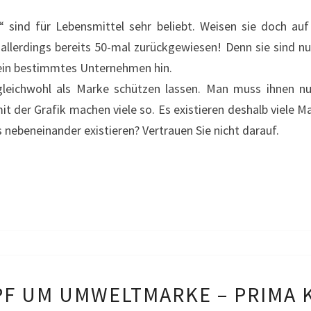
–
sind für Lebensmittel sehr beliebt. Weisen sie doch auf
GOURMET
llerdings bereits 50-mal zurückgewiesen! Denn sie sind nur
 ein bestimmtes Unternehmen hin.
eichwohl als Marke schützen lassen. Man muss ihnen nur
it der Grafik machen viele so. Es existieren deshalb viele
nebeneinander existieren? Vertrauen Sie nicht darauf.
KAMPF
F UM UMWELTMARKE – PRIMA 
UM