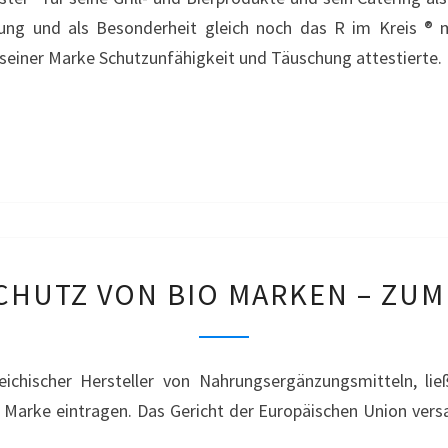
KREIS
ung und als Besonderheit gleich noch das R im Kreis ® m
®
 seiner Marke Schutzunfähigkeit und Täuschung attestierte.
–
GRILL
MEISTER
DER
CHUTZ VON BIO MARKEN – ZU
SCHUTZ
VON
BIO
eichischer Hersteller von Nahrungsergänzungsmitteln, l
MARKEN
io Marke eintragen. Das Gericht der Europäischen Union ver
–