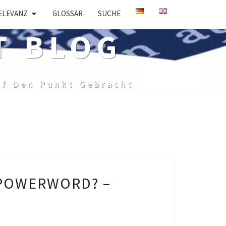
ELEVANZ
GLOSSAR
SUCHE
T BLOG
uf Den Punkt Gebracht
R
POWERWORD? –