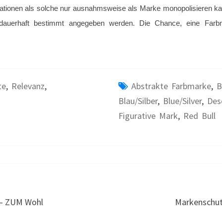
ionen als solche nur ausnahmsweise als Marke monopolisieren kan
dauerhaft bestimmt angegeben werden.
Die Chance, eine Farbma
te
,
Relevanz
,
Abstrakte Farbmarke
,
B
Blau/Silber
,
Blue/silver
,
Des
Figurative Mark
,
Red Bull
 – ZUM Wohl
Markenschut