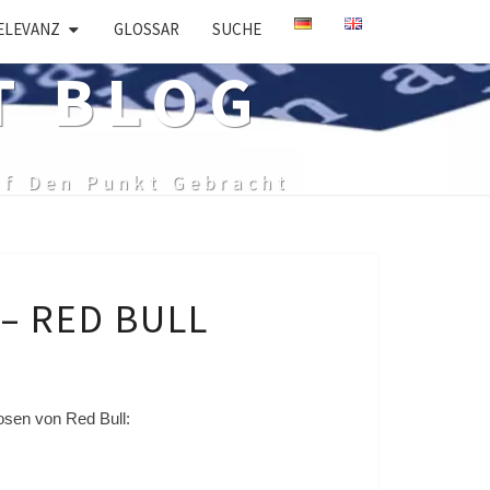
ELEVANZ
GLOSSAR
SUCHE
T BLOG
uf Den Punkt Gebracht
– RED BULL
osen von Red Bull: