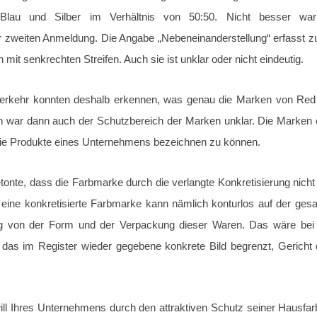
Blau und Silber im Verhältnis von 50:50. Nicht besser war
r zweiten Anmeldung. Die Angabe „Nebeneinanderstellung“ erfasst z
mit senkrechten Streifen. Auch sie ist unklar oder nicht eindeutig.
rkehr konnten deshalb erkennen, was genau die Marken von Red Bu
ich war dann auch der Schutzbereich der Marken unklar. Die Marken e
die Produkte eines Unternehmens bezeichnen zu können.
onte, dass die Farbmarke durch die verlangte Konkretisierung nicht
h eine konkretisierte Farbmarke kann nämlich konturlos auf der ges
 von der Form und der Verpackung dieser Waren. Das wäre bei e
 das im Register wieder gegebene konkrete Bild begrenzt, Gericht
ill Ihres Unternehmens durch den attraktiven Schutz seiner Hausfa