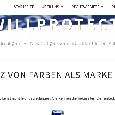
STARTSEITE
ÜBER UNS
RECHTSGEBIETE
R
ILLPROTEC
anager – Wichtige Gerichtsurteile A
DER
Z VON FARBEN ALS MARKE 
SCHUTZ
VON
FARBEN
ALS
ke ist nicht leicht zu erlangen. Sie kennen die bekannten Getränked
MARKE
–