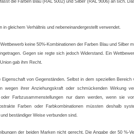
asst die Farben Blau (RAL 5002) und Silber (RAL 9006) an sich. Das 
 in gleichem Verhältnis und nebeneinandergestellt verwendet.
 Wettbewerb keine 50%-Kombinationen der Farben Blau und Silber 
ngetragen. Gegen sie regte sich jedoch Widerstand. Ein Wettbewerb
 Union gab ihm Recht.
e Eigenschaft von Gegenständen. Selbst in dem speziellen Bereic
n wegen ihrer Anziehungskraft oder schmückenden Wirkung ve
n oder Farbzusammenstellungen nur dann werden, wenn sie vo
Abstrakte Farben oder Farbkombinationen müssten deshalb syst
r und beständiger Weise verbunden sind.
ibungen der beiden Marken nicht gerecht. Die Angabe der 50 %-Ver