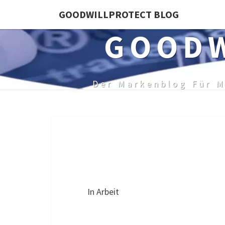
Skip
GOODWILLPROTECT BLOG
to
GOODW
content
Der Markenblog Für M
In Arbeit