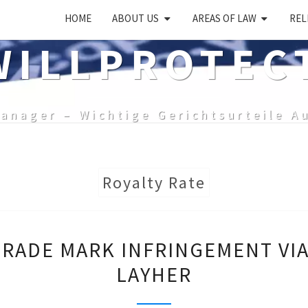
HOME
ABOUT US
AREAS OF LAW
REL
ILLPROTEC
anager – Wichtige Gerichtsurteile A
Royalty Rate
THE
TRADE MARK INFRINGEMENT VIA
COST
LAYHER
OF
A