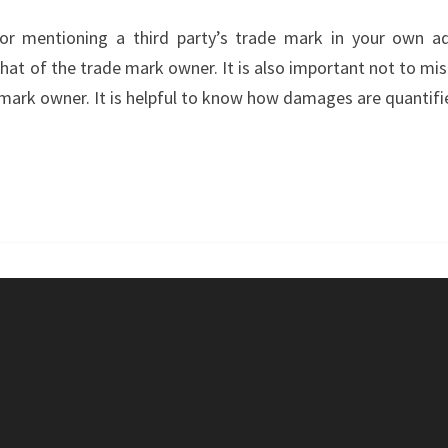
TRADE
 mentioning a third party’s trade mark in your own adv
MARK
hat of the trade mark owner. It is also important not to mi
INFRINGEMENT
 mark owner. It is helpful to know how damages are quantifie
VIA
ADVERTISING?
–
LAYHER