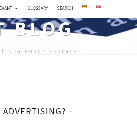
EVANT
GLOSSARY
SEARCH
T BLOG
uf Den Punkt Gebracht
 ADVERTISING? –